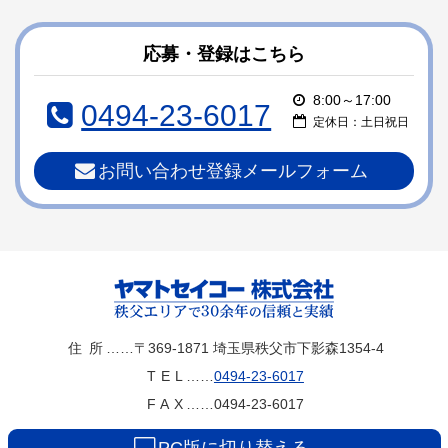
ン
ー
テ
ジ
ン
の
応募・登録はこちら
ツ
先
本
頭
8:00～17:00
0494-23-6017
文
へ
定休日：土日祝日
の
戻
先
る
お問い合わせ登録メールフォーム
頭
へ
戻
る
ヤマトセイコー
住所
……〒369-1871
埼玉県秩父市下影森1354-4
TEL
……
0494-23-6017
株式会社
FAX
……0494-23-6017
PC版に切り替える