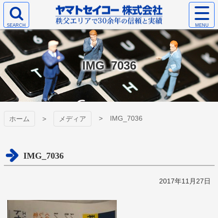
コ
サ
ン
イ
検
テ
ト
ヤマトセイコー
索
ン
メ
エ
ツ
ニ
株式会社
リ
本
ュ
IMG_7036
ア
文
ー
を
へ
を
開
ス
開
く
キ
く
ッ
プ
IMG_7036
ホーム
メディア
IMG_7036
2017年11月27日