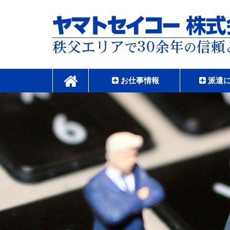
コ
ン
テ
ン
ツ
本
ヤマトセイコー株式
文
へ
お仕事情報
派遣
ス
キ
ッ
プ