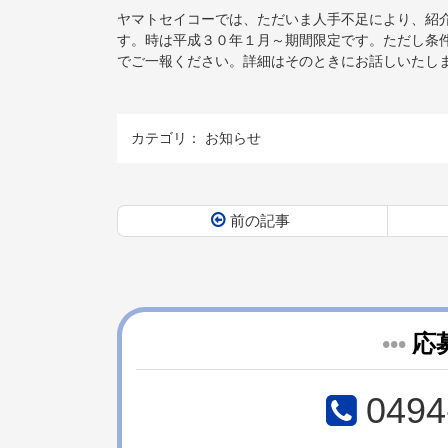
ヤマトセイコーでは、ただいま人手不足により、紹
す。時は平成３０年１月～期間限定です。ただし条
でご一報ください。詳細はそのときにお話しいたし
カテゴリ：
お知らせ
前の記事
コ
ペ
ン
ー
テ
ジ
ン
の
ツ
先
•••
応
本
頭
文
へ
の
戻
0494
先
る
頭