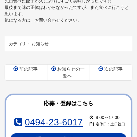
先日食べた餃子が久しぶりにすごく美味しかったです☆
最後まで味の正体はわからなかったですが、また食べに行こうと
思います。
気になる方は、お問い合わせください。
カテゴリ：
お知らせ
前の記事
お知らせの一
次の記事
覧へ
コ
ペ
ン
ー
テ
ジ
ン
の
応募・登録はこちら
ツ
先
本
頭
8:00～17:00
0494-23-6017
文
へ
定休日：土日祝日
の
戻
先
る