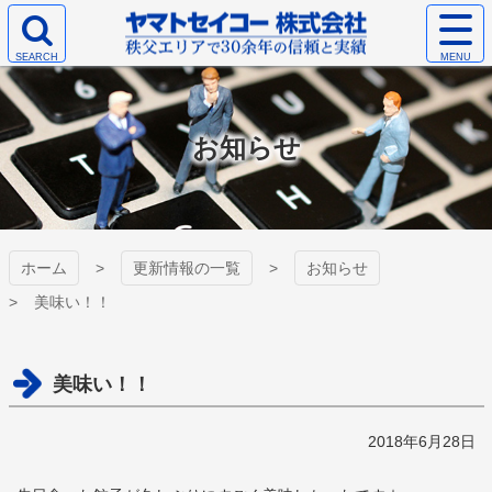
コ
サ
ン
イ
検
テ
ト
ヤマトセイコー
索
ン
メ
エ
ツ
ニ
株式会社
リ
本
ュ
お知らせ
ア
文
ー
を
へ
を
開
ス
開
く
キ
く
ッ
プ
ホーム
更新情報の一覧
お知らせ
美味い！！
美味い！！
2018年6月28日