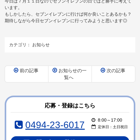
今日は７月１１日なのでセブンイレブンの日ではと勝手に考えて
います。
もしかしたら、セブンイレブンに行けば何か良いことあるかも？
期待しながら今日セブンイレブンに行ってみようと思います◎
カテゴリ：
お知らせ
前の記事
お知らせの一
次の記事
覧へ
コ
ペ
ン
ー
テ
ジ
ン
の
応募・登録はこちら
ツ
先
本
頭
8:00～17:00
0494-23-6017
文
へ
定休日：土日祝日
の
戻
先
る