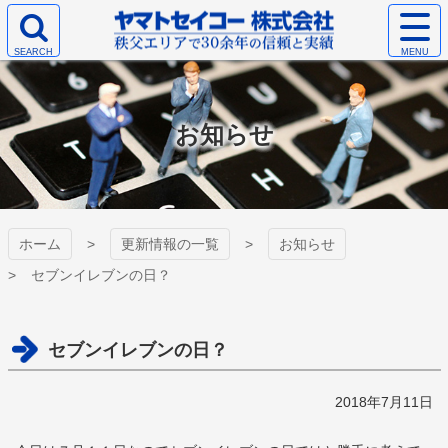
コ
サ
ン
イ
検
テ
ト
ヤマトセイコー
索
ン
メ
エ
ツ
ニ
株式会社
リ
本
ュ
お知らせ
ア
文
ー
を
へ
を
開
ス
開
く
キ
く
ッ
プ
ホーム
更新情報の一覧
お知らせ
セブンイレブンの日？
セブンイレブンの日？
2018年7月11日