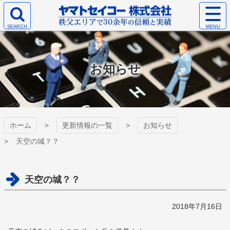
コ
サ
ン
イ
検
テ
ト
ヤマトセイコー
索
ン
メ
エ
ツ
ニ
株式会社
リ
本
ュ
お知らせ
ア
文
ー
を
へ
を
開
ス
開
く
キ
く
ッ
プ
ホーム
更新情報の一覧
お知らせ
天空の城？？
天空の城？？
2018年7月16日