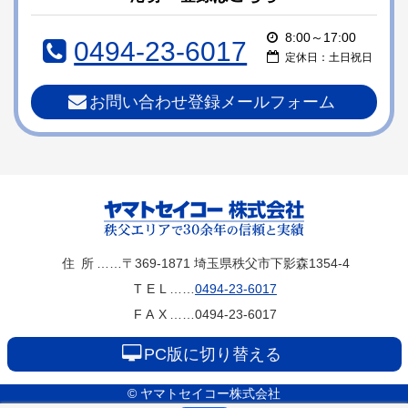
ツ
先
本
頭
8:00～17:00
0494-23-6017
文
へ
定休日：土日祝日
の
戻
先
る
お問い合わせ登録メールフォーム
頭
へ
戻
る
ヤマトセイコー
住所
……〒369-1871
埼玉県秩父市下影森1354-4
TEL
……
0494-23-6017
株式会社
FAX
……0494-23-6017
PC版に切り替える
© ヤマトセイコー株式会社