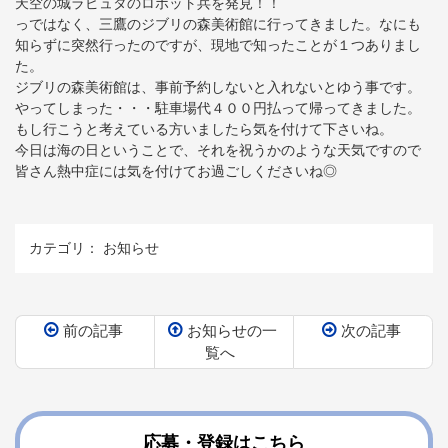
天空の城ラピュタのロボット兵を発見！！
っではなく、三鷹のジブリの森美術館に行ってきました。なにも
知らずに突然行ったのですが、現地で知ったことが１つありまし
た。
ジブリの森美術館は、事前予約しないと入れないとゆう事です。
やってしまった・・・駐車場代４００円払って帰ってきました。
もし行こうと考えている方いましたら気を付けて下さいね。
今日は海の日ということで、それを祝うかのような天気ですので
皆さん熱中症には気を付けてお過ごしくださいね◎
カテゴリ：
お知らせ
前の記事
お知らせの一
次の記事
覧へ
コ
ペ
ン
ー
テ
ジ
ン
の
応募・登録はこちら