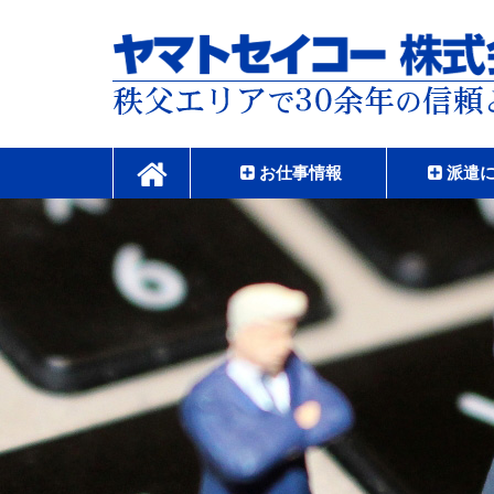
コ
ン
テ
ン
ツ
本
ヤマトセイコー株式
文
へ
お仕事情報
派遣
ス
キ
ッ
プ