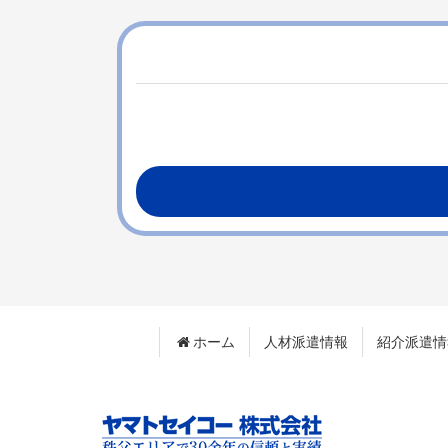
テ
ジ
ン
の
ツ
先
本
頭
文
へ
の
戻
先
る
頭
へ
戻
る
ホーム
人材派遣情報
紹介派遣情