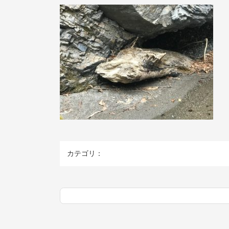
カテゴリ：
コ
ペ
ン
ー