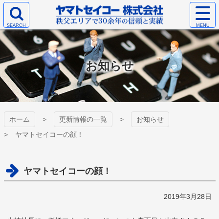
コ
サ
ン
イ
検
テ
ト
ヤマトセイコー
索
ン
メ
エ
ツ
ニ
株式会社
リ
本
ュ
お知らせ
ア
文
ー
を
へ
を
開
ス
開
く
キ
く
ッ
プ
ホーム
更新情報の一覧
お知らせ
ヤマトセイコーの顔！
ヤマトセイコーの顔！
2019年3月28日