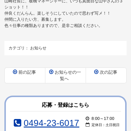
山崎社長に、板橋マネージャーに、いつも真面目な山中さんの３
ショット！！
仲良くだんらん。楽しそうにしていたので思わず写メ！！
仲間に入りたい方、募集します。
色々仕事の種類ありますので、是非ご相談ください。
カテゴリ：
お知らせ
前の記事
お知らせの一
次の記事
覧へ
コ
ペ
ン
ー
テ
ジ
ン
の
応募・登録はこちら
ツ
先
本
頭
8:00～17:00
0494-23-6017
文
へ
定休日：土日祝日
の
戻