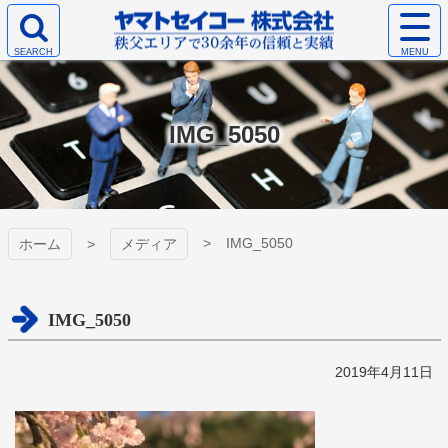
コ
サ
ン
イ
検
テ
ト
ヤマトセイコー
索
ン
メ
エ
ツ
ニ
株式会社
リ
本
ュ
IMG_5050
ア
文
ー
を
へ
を
開
ス
開
く
キ
く
ッ
プ
IMG_5050
ホーム
メディア
IMG_5050
2019年4月11日