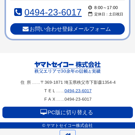
本
頭
8:00～17:00
0494-23-6017
文
へ
定休日：土日祝日
の
戻
先
る
お問い合わせ登録メールフォーム
頭
へ
戻
る
ヤマトセイコー
住所
……〒369-1871
埼玉県秩父市下影森1354-4
TEL
……
0494-23-6017
株式会社
FAX
……0494-23-6017
PC版に切り替える
© ヤマトセイコー株式会社