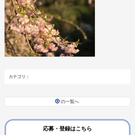
カテゴリ：
の一覧へ
コ
ペ
ン
ー
テ
ジ
ン
の
応募・登録はこちら
ツ
先