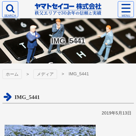
コ
サ
ン
イ
検
テ
ト
ヤマトセイコー
索
ン
メ
エ
ツ
ニ
株式会社
リ
本
ュ
IMG_5441
ア
文
ー
を
へ
を
開
ス
開
く
キ
く
ッ
プ
IMG_5441
ホーム
メディア
IMG_5441
2019年5月13日