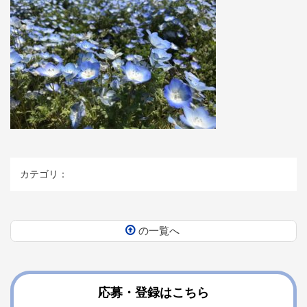
カテゴリ：
の一覧へ
コ
ペ
ン
ー
テ
ジ
ン
の
応募・登録はこちら
ツ
先