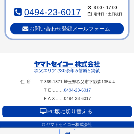
本
頭
8:00～17:00
0494-23-6017
文
へ
定休日：土日祝日
の
戻
先
る
お問い合わせ登録メールフォーム
頭
へ
戻
る
ヤマトセイコー
住所
……〒369-1871
埼玉県秩父市下影森1354-4
TEL
……
0494-23-6017
株式会社
FAX
……0494-23-6017
PC版に切り替える
© ヤマトセイコー株式会社