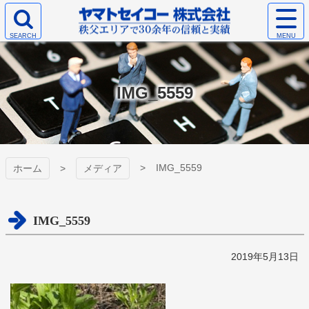
コ
サ
ン
イ
検
テ
ト
ヤマトセイコー
索
ン
メ
エ
ツ
ニ
株式会社
リ
本
ュ
IMG_5559
ア
文
ー
を
へ
を
開
ス
開
く
キ
く
ッ
プ
IMG_5559
ホーム
メディア
IMG_5559
2019年5月13日