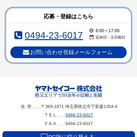
ン
ー
テ
ジ
ン
の
応募・登録はこちら
ツ
先
本
頭
8:00～17:00
0494-23-6017
文
へ
定休日：土日祝日
の
戻
先
る
お問い合わせ登録メールフォーム
頭
へ
戻
る
ヤマトセイコー
住所
……〒369-1871
埼玉県秩父市下影森1354-4
TEL
……
0494-23-6017
株式会社
FAX
……0494-23-6017
PC版に切り替える