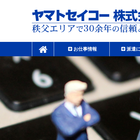
コ
ン
テ
ン
ツ
本
ヤマトセイコー株式
文
へ
お仕事情報
派遣
ス
キ
ッ
プ