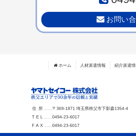
先
る
頭
へ
お問い
戻
る
ホーム
人材派遣情報
紹介派遣情
ヤマトセイ
住所
……〒369-1871
埼玉県秩父市下影森1354-4
TEL
……
0494-23-6017
コー株式会社
FAX
……0494-23-6017