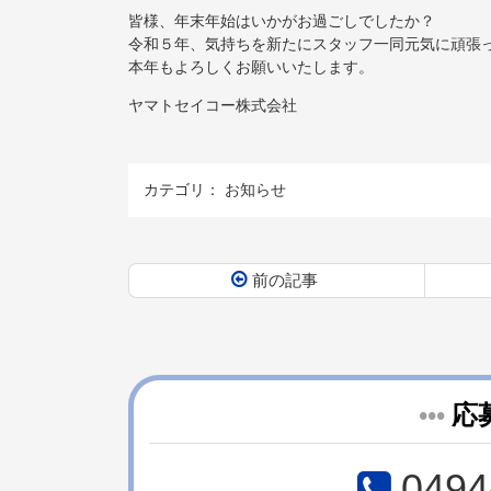
皆様、年末年始はいかがお過ごしでしたか？
令和５年、気持ちを新たにスタッフ一同元気に頑張
本年もよろしくお願いいたします。
ヤマトセイコー株式会社
カテゴリ：
お知らせ
前の記事
コ
ペ
ン
ー
テ
ジ
ン
の
ツ
先
•••
応
本
頭
文
へ
の
戻
0494