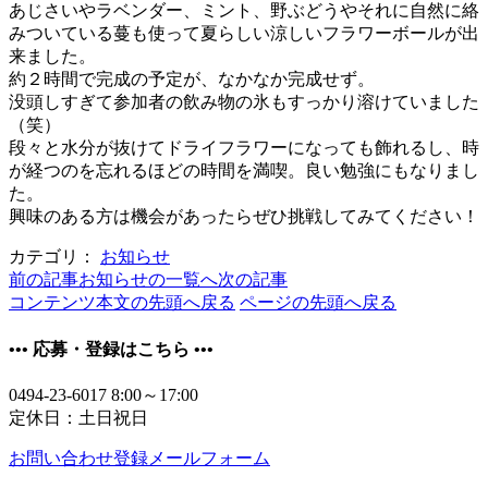
あじさいやラベンダー、ミント、野ぶどうやそれに自然に絡
みついている蔓も使って夏らしい涼しいフラワーボールが出
来ました。
約２時間で完成の予定が、なかなか完成せず。
没頭しすぎて参加者の飲み物の氷もすっかり溶けていました
（笑）
段々と水分が抜けてドライフラワーになっても飾れるし、時
が経つのを忘れるほどの時間を満喫。良い勉強にもなりまし
た。
興味のある方は機会があったらぜひ挑戦してみてください！
カテゴリ：
お知らせ
前の記事
お知らせの一覧へ
次の記事
コンテンツ本文の先頭へ戻る
ページの先頭へ戻る
•••
応募・登録はこちら
•••
0494-23-6017
8:00～17:00
定休日：土日祝日
お問い合わせ登録メールフォーム