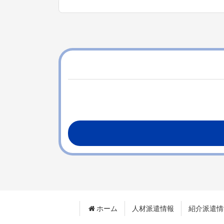
コ
ペ
ン
ー
テ
ジ
ン
の
ツ
先
本
頭
文
へ
の
戻
先
る
頭
へ
戻
る
ホーム
人材派遣情報
紹介派遣情