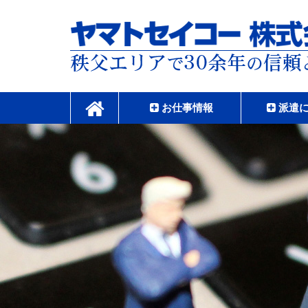
コ
ン
テ
ン
ツ
本
ヤマトセイコー株式
文
へ
お仕事情報
派遣
ス
キ
ッ
プ