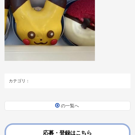
カテゴリ：
の一覧へ
コ
ペ
ン
ー
テ
ジ
ン
の
応募・登録はこちら