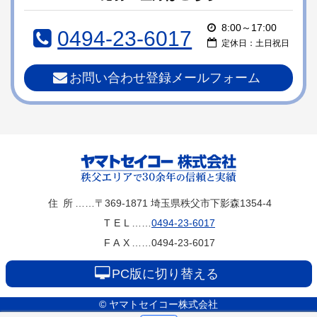
ツ
先
本
頭
8:00～17:00
0494-23-6017
文
へ
定休日：土日祝日
の
戻
先
る
お問い合わせ登録メールフォーム
頭
へ
戻
る
ヤマトセイコー
住所
……〒369-1871
埼玉県秩父市下影森1354-4
TEL
……
0494-23-6017
株式会社
FAX
……0494-23-6017
PC版に切り替える
© ヤマトセイコー株式会社