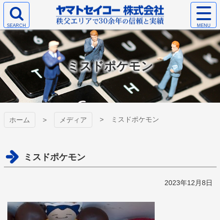
コ
サ
ン
イ
検
テ
ト
ヤマトセイコー
索
ン
メ
エ
ツ
ニ
株式会社
リ
本
ュ
ミスドポケモン
ア
文
ー
を
へ
を
開
ス
開
く
キ
く
ッ
プ
ミスドポケモン
ホーム
メディア
ミスドポケモン
2023年12月8日