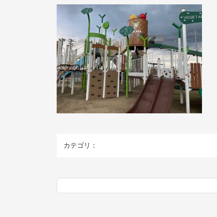
カテゴリ：
コ
ペ
ン
ー