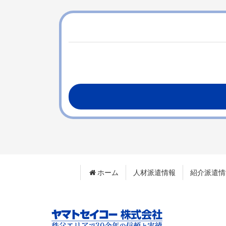
テ
ジ
ン
の
ツ
先
本
頭
文
へ
の
戻
先
る
頭
へ
戻
る
ホーム
人材派遣情報
紹介派遣情