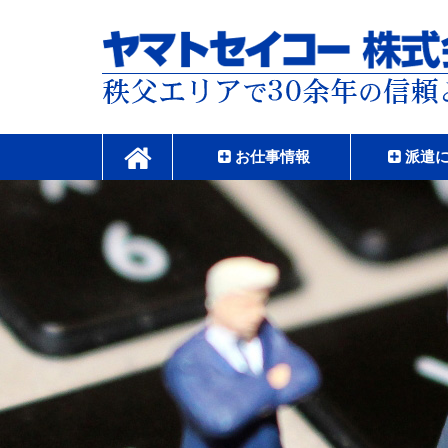
コ
ン
テ
ン
ツ
本
ヤマトセイコー株式
文
へ
お仕事情報
派遣
ス
キ
ッ
プ