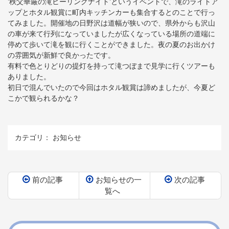
’秩父華厳の滝ヒーリングナイト’というイベントで、滝のライトア
ップとホタル観賞に町内キッチンカーも集合するとのことで行っ
てみました。開催地の日野沢は道幅が狭いので、県外からも沢山
の車が来て行列になっていましたが広くなっている場所の道端に
停めて歩いて滝を観に行くことができました。夜の夏のお出かけ
の雰囲気が新鮮で良かったです。
有料で色とりどりの提灯を持って滝つぼまで見学に行くツアーも
ありました。
初日で混んでいたので今回はホタル観賞は諦めましたが、今夏ど
こかで観られるかな？
カテゴリ：
お知らせ
前の記事
お知らせの一
次の記事
覧へ
コ
ペ
ン
ー
テ
ジ