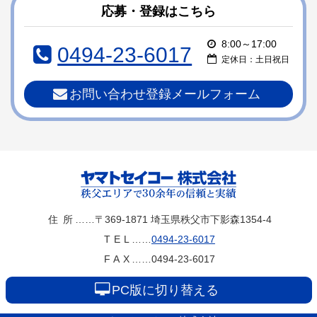
ン
の
応募・登録はこちら
ツ
先
本
頭
8:00～17:00
0494-23-6017
文
へ
定休日：土日祝日
の
戻
先
る
お問い合わせ登録メールフォーム
頭
へ
戻
る
ヤマトセイコー
住所
……〒369-1871
埼玉県秩父市下影森1354-4
TEL
……
0494-23-6017
株式会社
FAX
……0494-23-6017
PC版に切り替える