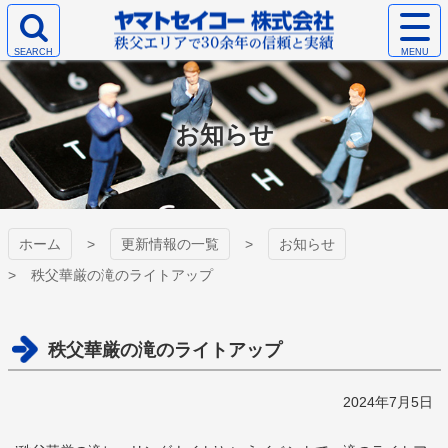
コ
サ
ン
イ
検
テ
ト
ヤマトセイコー
索
ン
メ
エ
ツ
ニ
株式会社
リ
本
ュ
お知らせ
ア
文
ー
を
へ
を
開
ス
開
く
キ
く
ッ
プ
ホーム
更新情報の一覧
お知らせ
秩父華厳の滝のライトアップ
秩父華厳の滝のライトアップ
2024年7月5日