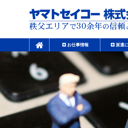
コ
ン
テ
ン
ツ
本
ヤマトセイコー株式
文
へ
お仕事情報
派遣
ス
キ
ッ
プ