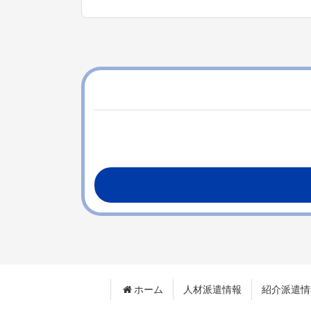
コ
ペ
ン
ー
テ
ジ
ン
の
ツ
先
本
頭
文
へ
の
戻
先
る
頭
へ
戻
る
ホーム
人材派遣情報
紹介派遣情