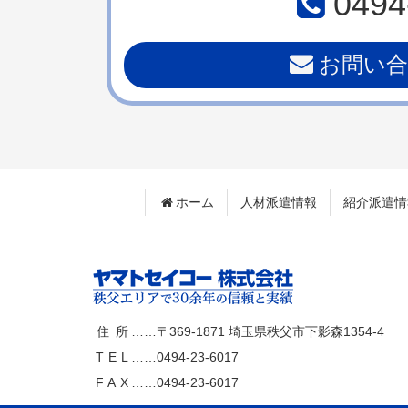
0494
先
る
頭
へ
お問い
戻
る
ホーム
人材派遣情報
紹介派遣情
ヤマトセイ
住所
……〒369-1871
埼玉県秩父市下影森1354-4
TEL
……
0494-23-6017
コー株式会社
FAX
……0494-23-6017