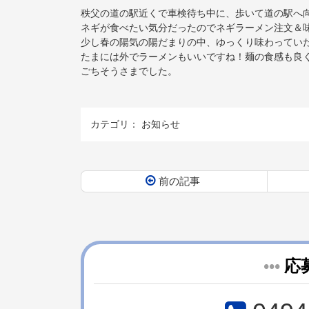
秩父の道の駅近くで車検待ち中に、歩いて道の駅へ
ネギが食べたい気分だったのでネギラーメン注文＆
少し春の陽気の陽だまりの中、ゆっくり味わってい
たまには外でラーメンもいいですね！麺の食感も良
ごちそうさまでした。
カテゴリ：
お知らせ
前の記事
コ
ペ
ン
ー
テ
ジ
ン
の
ツ
先
•••
応
本
頭
文
へ
の
戻