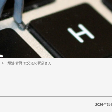
麵処 青野 秩父道の駅店さん
2026年3