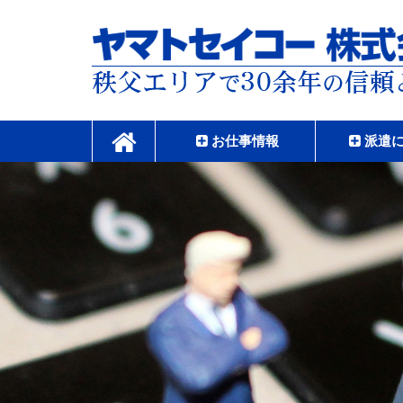
コ
ン
テ
ン
ツ
本
ヤマトセイコー株式
文
へ
お仕事情報
派遣
ス
キ
ッ
プ