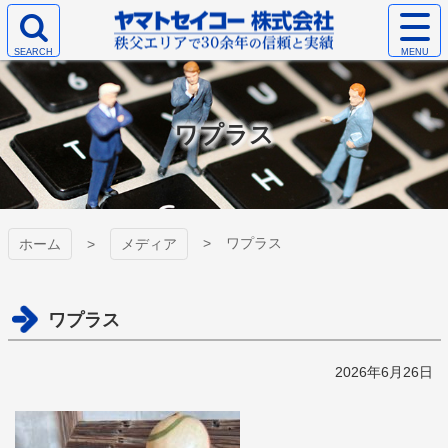
コ
サ
ン
イ
検
テ
ト
ヤマトセイコー
索
ン
メ
エ
ツ
ニ
株式会社
リ
本
ュ
ワプラス
ア
文
ー
を
へ
を
開
ス
開
く
キ
く
ッ
プ
ワプラス
ホーム
メディア
ワプラス
2026年6月26日