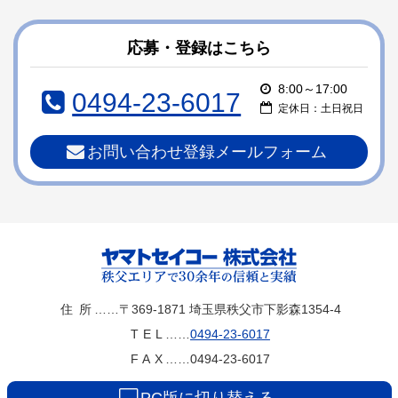
ン
ー
テ
ジ
ン
の
応募・登録はこちら
ツ
先
本
頭
8:00～17:00
0494-23-6017
文
へ
定休日：土日祝日
の
戻
先
る
お問い合わせ登録メールフォーム
頭
へ
戻
る
ヤマトセイコー
住所
……〒369-1871
埼玉県秩父市下影森1354-4
TEL
……
0494-23-6017
株式会社
FAX
……0494-23-6017
PC版に切り替える