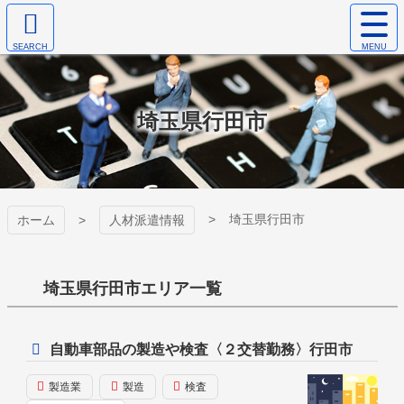
コ
サ
ン
イ
検
テ
ト
ヤマトセイコー
索
ン
メ
エ
ツ
ニ
株式会社
リ
本
ュ
埼玉県行田市
ア
文
ー
を
へ
を
開
ス
開
く
キ
く
ッ
プ
埼玉県行田市
ホーム
人材派遣情報
埼玉県行田市エリア一覧
自動車部品の製造や検査〈２交替勤務〉行田市
製造業
製造
検査