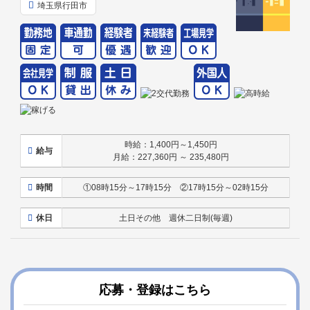
埼玉県行田市
時給：1,400円～1,450円
給与
月給：227,360円 ～ 235,480円
時間
①08時15分～17時15分 ②17時15分～02時15分
休日
土日その他 週休二日制(毎週)
コ
ペ
ン
ー
応募・登録はこちら
テ
ジ