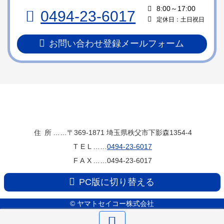
ン
の
8:00～17:00
0494-23-6017
ツ
先
定休日：土日祝日
本
頭
文
へ
お問い合わせ登録メールフォーム
の
戻
先
る
頭
へ
戻
る
ヤマトセイコー
住所
……〒369-1871
埼玉県秩父市下影森1354-4
TEL
……
0494-23-6017
株式会社
FAX
……0494-23-6017
PC版に切り替える
© ヤマトセイコー株式会社