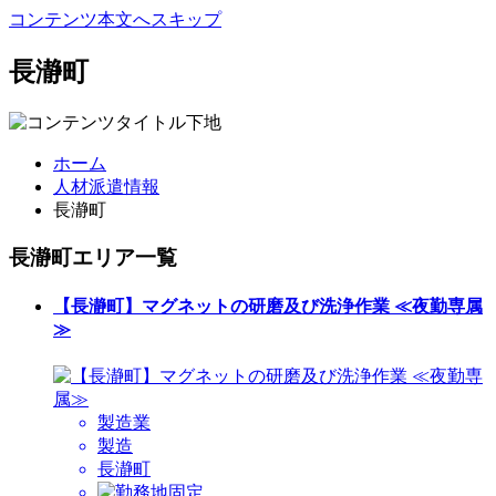
コンテンツ本文へスキップ
長瀞町
ホーム
人材派遣情報
長瀞町
長瀞町エリア一覧
【長瀞町】マグネットの研磨及び洗浄作業 ≪夜勤専属
≫
製造業
製造
長瀞町