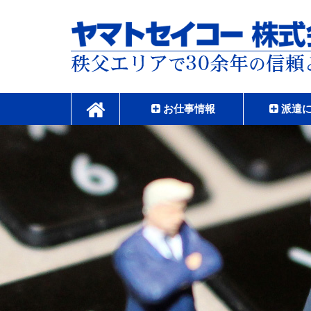
コ
ン
テ
ン
ツ
本
ヤマトセイコー株式
文
へ
お仕事情報
派遣
ス
キ
ッ
プ