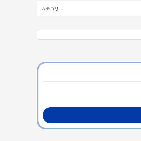
カテゴリ：
コ
ペ
ン
ー
テ
ジ
ン
の
ツ
先
本
頭
文
へ
の
戻
先
る
頭
へ
戻
る