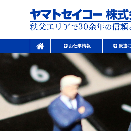
コ
ン
テ
ン
ツ
本
ヤマトセイコー株式
文
へ
お仕事情報
派遣
ス
キ
ッ
プ