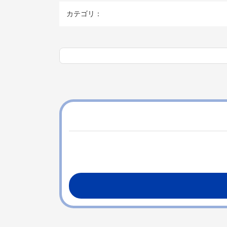
カテゴリ：
コ
ペ
ン
ー
テ
ジ
ン
の
ツ
先
本
頭
文
へ
の
戻
先
る
頭
へ
戻
る