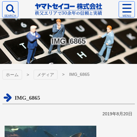
コ
サ
ン
イ
検
テ
ト
ヤマトセイコー
索
ン
メ
エ
ツ
ニ
株式会社
リ
本
ュ
IMG_6865
ア
文
ー
を
へ
を
開
ス
開
く
キ
く
ッ
プ
IMG_6865
ホーム
メディア
IMG_6865
2019年8月20日