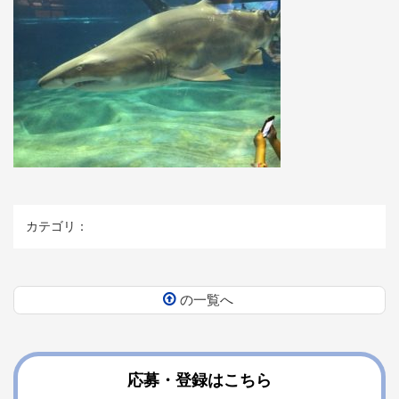
カテゴリ：
の一覧へ
コ
ペ
ン
ー
テ
ジ
ン
の
応募・登録はこちら
ツ
先