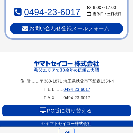
本
頭
8:00～17:00
0494-23-6017
文
へ
定休日：土日祝日
の
戻
先
る
お問い合わせ登録メールフォーム
頭
へ
戻
る
ヤマトセイコー
住所
……〒369-1871
埼玉県秩父市下影森1354-4
TEL
……
0494-23-6017
株式会社
FAX
……0494-23-6017
PC版に切り替える
© ヤマトセイコー株式会社