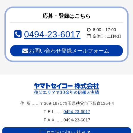
ン
ー
テ
ジ
ン
の
応募・登録はこちら
ツ
先
本
頭
8:00～17:00
0494-23-6017
文
へ
定休日：土日祝日
の
戻
先
る
お問い合わせ登録メールフォーム
頭
へ
戻
る
ヤマトセイコー
住所
……〒369-1871
埼玉県秩父市下影森1354-4
TEL
……
0494-23-6017
株式会社
FAX
……0494-23-6017
PC版に切り替える