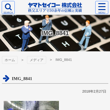
コ
サ
ン
イ
検
テ
ト
ヤマトセイコー
索
ン
メ
エ
ツ
ニ
株式会社
リ
本
ュ
IMG_8841
ア
文
ー
を
へ
を
開
ス
開
く
キ
く
ッ
プ
IMG_8841
ホーム
メディア
IMG_8841
2018年2月27日