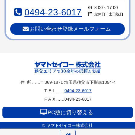
本
頭
8:00～17:00
0494-23-6017
文
へ
定休日：土日祝日
の
戻
先
る
お問い合わせ登録メールフォーム
頭
へ
戻
る
ヤマトセイコー
住所
……〒369-1871
埼玉県秩父市下影森1354-4
TEL
……
0494-23-6017
株式会社
FAX
……0494-23-6017
PC版に切り替える
© ヤマトセイコー株式会社