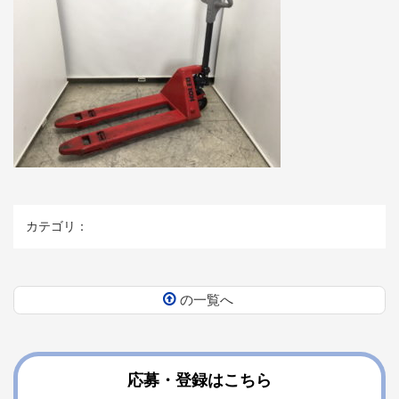
カテゴリ：
の一覧へ
コ
ペ
ン
ー
テ
ジ
ン
の
応募・登録はこちら
ツ
先