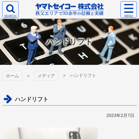
コ
サ
ン
イ
検
テ
ト
ヤマトセイコー
索
ン
メ
エ
ツ
ニ
株式会社
リ
本
ュ
ハンドリフト
ア
文
ー
を
へ
を
開
ス
開
く
キ
く
ッ
プ
ハンドリフト
ホーム
メディア
ハンドリフト
2023年2月7日