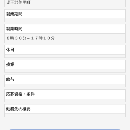
児玉郡美里町
就業期間
就業時間
８時３０分～１７時１０分
休日
残業
給与
応募資格・条件
勤務先の概要
コ
ペ
ン
ー