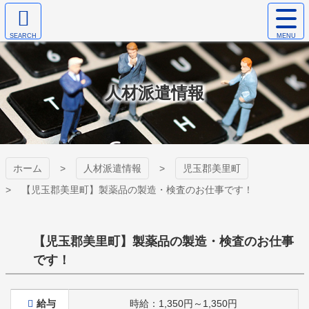
コ
サ
ン
イ
検
テ
ト
ヤマトセイコー
索
ン
メ
エ
ツ
ニ
株式会社
リ
本
ュ
人材派遣情報
ア
文
ー
を
へ
を
開
ス
開
く
キ
く
ッ
プ
ホーム
人材派遣情報
児玉郡美里町
【児玉郡美里町】製薬品の製造・検査のお仕事です！
【児玉郡美里町】製薬品の製造・検査のお仕事
です！
給与
時給：1,350円～1,350円