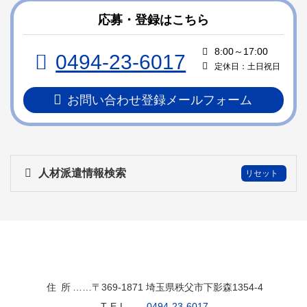
テ
ジ
ン
の
応募・登録はこちら
ツ
先
本
頭
8:00～17:00
0494-23-6017
文
へ
定休日：土日祝日
の
戻
先
る
お問い合わせ登録メールフォーム
頭
へ
戻
る
人材派遣情報検索
ヤマトセイコー
住所
……〒369-1871
埼玉県秩父市下影森1354-4
TEL
……
0494-23-6017