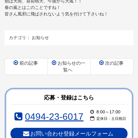
朝は大雨、昼前晴天、午後から大風！！
春の嵐とはこのことですね！
皆さん風邪に飛ばされないよう気を付けて下さいね！
カテゴリ：
お知らせ
前の記事
お知らせの一
次の記事
覧へ
コ
ペ
ン
ー
テ
ジ
ン
の
応募・登録はこちら
ツ
先
本
頭
8:00～17:00
0494-23-6017
文
へ
定休日：土日祝日
の
戻
先
る
お問い合わせ登録メールフォーム
頭