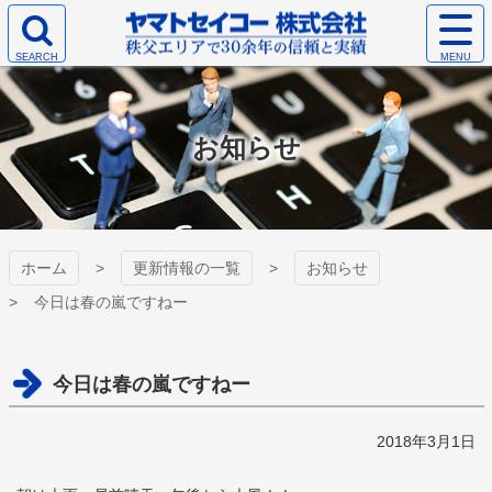
コ
サ
ン
イ
検
テ
ト
ヤマトセイコー
索
ン
メ
エ
ツ
ニ
株式会社
リ
本
ュ
お知らせ
ア
文
ー
を
へ
を
開
ス
開
く
キ
く
ッ
プ
ホーム
更新情報の一覧
お知らせ
今日は春の嵐ですねー
今日は春の嵐ですねー
2018年3月1日