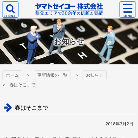
コ
サ
ン
イ
検
テ
ト
ヤマトセイコー
索
ン
メ
エ
ツ
ニ
株式会社
リ
本
ュ
お知らせ
ア
文
ー
を
へ
を
開
ス
開
く
キ
く
ッ
プ
ホーム
更新情報の一覧
お知らせ
春はそこまで
春はそこまで
2018年3月2日