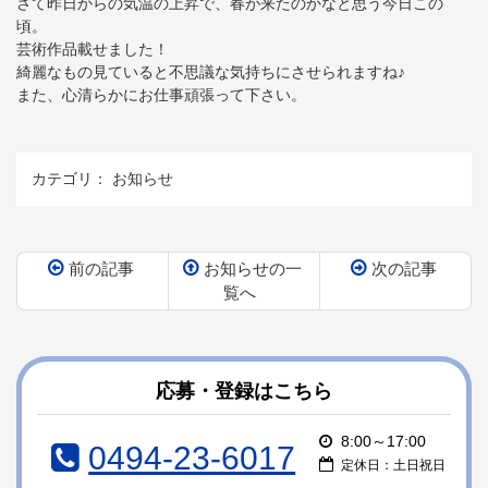
さて昨日からの気温の上昇で、春が来たのかなと思う今日この
頃。
芸術作品載せました！
綺麗なもの見ていると不思議な気持ちにさせられますね♪
また、心清らかにお仕事頑張って下さい。
カテゴリ：
お知らせ
前の記事
お知らせの一
次の記事
覧へ
コ
ペ
ン
ー
テ
ジ
ン
の
応募・登録はこちら
ツ
先
本
頭
8:00～17:00
0494-23-6017
文
へ
定休日：土日祝日
の
戻