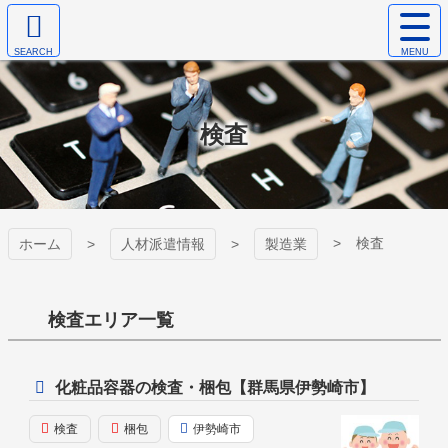
コ
サ
ン
イ
検
テ
ト
ヤマトセイコー
索
ン
メ
エ
ツ
ニ
株式会社
リ
本
ュ
検査
ア
文
ー
を
へ
を
開
ス
開
く
キ
く
ッ
プ
検査
ホーム
人材派遣情報
製造業
検査エリア一覧
化粧品容器の検査・梱包【群馬県伊勢崎市】
検査
梱包
伊勢崎市