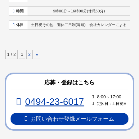
時間
9時00分～16時00分(休憩60分)
休日
土日祝その他 週休二日制(毎週) 会社カレンダーによる
1 / 2
1
2
»
コ
ペ
ン
ー
テ
ジ
ン
の
応募・登録はこちら
ツ
先
本
頭
8:00～17:00
0494-23-6017
文
へ
定休日：土日祝日
の
戻
先
る
お問い合わせ登録メールフォーム
頭
へ
戻